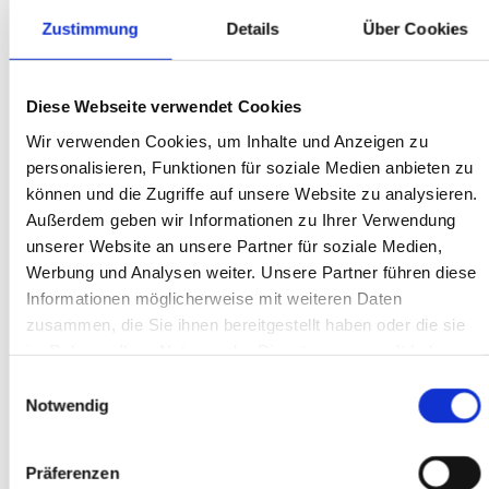
Über mich
Zustimmung
Details
Über Cookies
Mein Name ist Janina Bensch, bin 30 Jahre alt,
Diese Webseite verwendet Cookies
verheiratet und Mutter von 2 Kindern. Seit 2019
habe ich meine Leidenschaft für Nageldesign und
Wir verwenden Cookies, um Inhalte und Anzeigen zu
personalisieren, Funktionen für soziale Medien anbieten zu
Kosmetik zum Beruf gemacht. In meiner Arbeit
können und die Zugriffe auf unsere Website zu analysieren.
lege ich größten Wert darauf, dass Du Dich bei mir
Außerdem geben wir Informationen zu Ihrer Verwendung
gut aufgehoben fühlst und zufrieden mein Studio
unserer Website an unsere Partner für soziale Medien,
verlässt. Dabei stehen für mich im Fokus:
Werbung und Analysen weiter. Unsere Partner führen diese
Ästhetik & Präzision - jedes Nagelset soll
Informationen möglicherweise mit weiteren Daten
gepflegt, harmonisch und stilvoll wirken.
zusammen, die Sie ihnen bereitgestellt haben oder die sie
im Rahmen Ihrer Nutzung der Dienste gesammelt haben.
Individuelle Beratung - ich gehe auf deine
Wünsche ein, damit das Ergebnis perfekt zu dir
Einwilligungsauswahl
Notwendig
passt.
Qualität - sorgfältige, detailgenaue Arbeit mit
hochwertigen Materialien.
Präferenzen