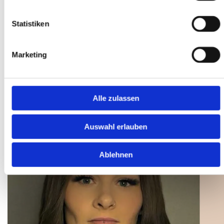
Wohlfühlatmosphäre - eine kleine Auszeit vom
Alltag für dich.
Statistiken
Mein Anspruch ist es, deine natürliche Schönheit
mit perfekt gepflegten Nägeln, strahlenden
Marketing
Wimpern und professionellen Beauty-
Behandlungen zu unterstreichen und so deine
Persönlichkeit elegant zum Ausdruck zu bringen.
Alle zulassen
Auswahl erlauben
Ablehnen