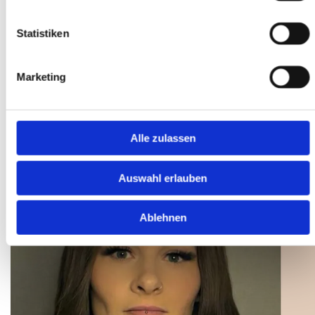
Wohlfühlatmosphäre - eine kleine Auszeit vom
Alltag für dich.
Statistiken
Mein Anspruch ist es, deine natürliche Schönheit
mit perfekt gepflegten Nägeln, strahlenden
Marketing
Wimpern und professionellen Beauty-
Behandlungen zu unterstreichen und so deine
Persönlichkeit elegant zum Ausdruck zu bringen.
Alle zulassen
Auswahl erlauben
Ablehnen