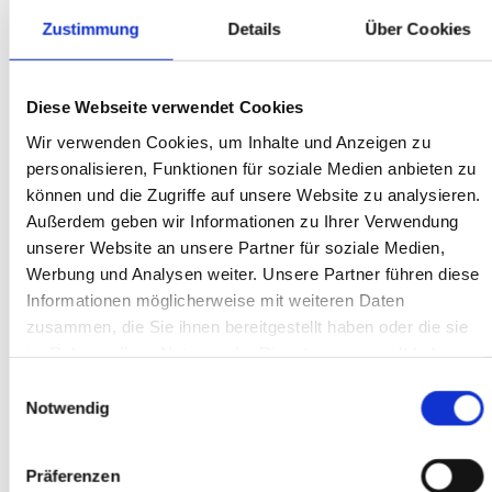
Über mich
Zustimmung
Details
Über Cookies
Mein Name ist Janina Bensch, bin 30 Jahre alt,
Diese Webseite verwendet Cookies
verheiratet und Mutter von 2 Kindern. Seit 2019
habe ich meine Leidenschaft für Nageldesign und
Wir verwenden Cookies, um Inhalte und Anzeigen zu
personalisieren, Funktionen für soziale Medien anbieten zu
Kosmetik zum Beruf gemacht. In meiner Arbeit
können und die Zugriffe auf unsere Website zu analysieren.
lege ich größten Wert darauf, dass Du Dich bei mir
Außerdem geben wir Informationen zu Ihrer Verwendung
gut aufgehoben fühlst und zufrieden mein Studio
unserer Website an unsere Partner für soziale Medien,
verlässt. Dabei stehen für mich im Fokus:
Werbung und Analysen weiter. Unsere Partner führen diese
Ästhetik & Präzision - jedes Nagelset soll
Informationen möglicherweise mit weiteren Daten
gepflegt, harmonisch und stilvoll wirken.
zusammen, die Sie ihnen bereitgestellt haben oder die sie
im Rahmen Ihrer Nutzung der Dienste gesammelt haben.
Individuelle Beratung - ich gehe auf deine
Wünsche ein, damit das Ergebnis perfekt zu dir
Einwilligungsauswahl
Notwendig
passt.
Qualität - sorgfältige, detailgenaue Arbeit mit
hochwertigen Materialien.
Präferenzen